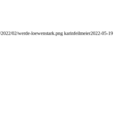
ds/2022/02/werde-loewenstark.png
karinfeilmeier
2022-05-19