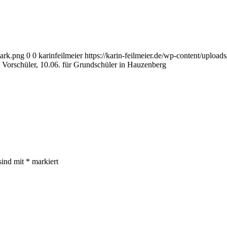
tark.png
0
0
karinfeilmeier
https://karin-feilmeier.de/wp-content/uploa
 Vorschüler, 10.06. für Grundschüler in Hauzenberg
sind mit
*
markiert