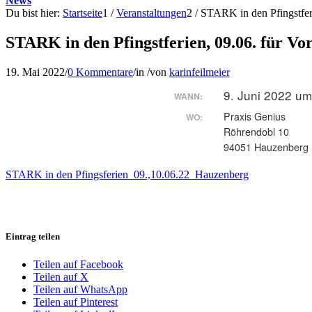
News
Du bist hier:
Startseite
1
/
Veranstaltungen
2
/
STARK in den Pfingstferie
STARK in den Pfingstferien, 09.06. für Vo
19. Mai 2022
/
0 Kommentare
/
in
/
von
karinfeilmeier
9. Juni 2022 um
WANN:
Praxis Genius
WO:
Röhrendobl 10
94051 Hauzenberg
STARK in den Pfingsferien_09.,10.06.22_Hauzenberg
Eintrag teilen
Teilen auf Facebook
Teilen auf X
Teilen auf WhatsApp
Teilen auf Pinterest