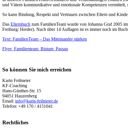
und Vätern kommunikative und emotionale Kompetenzen vermittelt, s
So kann Bindung, Respekt und Vertrauen zwischen Eltern und Kinde
Das
Elternbuch
zum FamilienTeam wurde von Johanna Graf 2005 im He
Freiburg: Herder). Nach über 14 Auflagen ist es immer noch im Buchh
Text: FamilienTeam – Das Miteinander stärken
Flyer_Familienteam_Bistum_Passau
So können Sie mich erreichen
Karin Feilmeier
KF-Coaching
Hans-Günther-Str. 15
94051 Hauzenberg
Email:
info@karin-feilmeier.de
Telefon: +49 170 / 4151041
Rechtliches