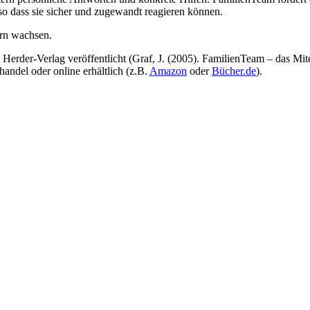
o dass sie sicher und zugewandt reagieren können.
rn wachsen.
rder-Verlag veröffentlicht (Graf, J. (2005). FamilienTeam – das Mi
andel oder online erhältlich (z.B.
Amazon
oder
Bücher.de
).