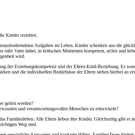
die Kinder erziehen.
 herausforderndsten Aufgaben im Leben. Kinder schenken uns die glüc
er oder Vater dabei, in kritischen Momenten kompetent, sicher und li
genheit wird.
ärkung der Erziehungskompetenz und der Eltern-Kind-Beziehung. Es wu
ken und die individuellen Bedürfnisse der Eltern stehen hierbei an erst
er gelöst werden?
tbewussten und verantwortungsvollen Menschen zu entwickeln?
s Familienleben. Alle Eltern lieben ihre Kinder. Gleichzeitig gibt es in
 richtigen Weg sind.
ern persönliche Antworten und konkrete Hilfen. FamilienTeam fördert