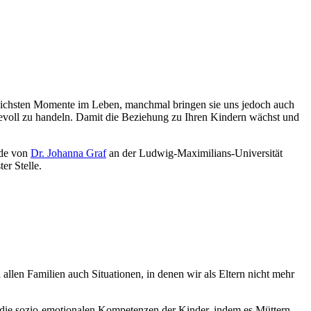
klichsten Momente im Leben, manchmal bringen sie uns jedoch auch
ebevoll zu handeln. Damit die Beziehung zu Ihren Kindern wächst und
rde von
Dr. Johanna Graf
an der Ludwig-Maximilians-Universität
er Stelle.
 allen Familien auch Situationen, in denen wir als Eltern nicht mehr
 die sozio-emotionalen Kompetenzen der Kinder, indem es Müttern