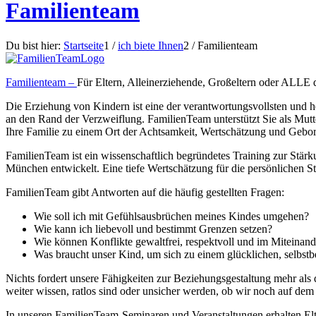
Familienteam
Du bist hier:
Startseite
1
/
ich biete Ihnen
2
/
Familienteam
Familienteam –
Für Eltern, Alleinerziehende, Großeltern oder ALLE 
Die Erziehung von Kindern ist eine der verantwortungsvollsten und
an den Rand der Verzweiflung. FamilienTeam unterstützt Sie als Mutt
Ihre Familie zu einem Ort der Achtsamkeit, Wertschätzung und Gebor
FamilienTeam ist ein wissenschaftlich begründetes Training zur St
München entwickelt. Eine tiefe Wertschätzung für die persönlichen Stär
FamilienTeam gibt Antworten auf die häufig gestellten Fragen:
Wie soll ich mit Gefühlsausbrüchen meines Kindes umgehen?
Wie kann ich liebevoll und bestimmt Grenzen setzen?
Wie können Konflikte gewaltfrei, respektvoll und im Miteinand
Was braucht unser Kind, um sich zu einem glücklichen, selbs
Nichts fordert unsere Fähigkeiten zur Beziehungsgestaltung mehr als da
weiter wissen, ratlos sind oder unsicher werden, ob wir noch auf dem
In unseren FamilienTeam-Seminaren und Veranstaltungen erhalten Elt