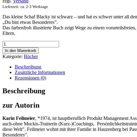
zzgl.
Versand
Lieferzeit: ca. 2-3 Werktage
Das kleine Schaf Blacky ist schwarz – und hat es schwer unter all d
„Du bist etwas Besonderes”.
Das farbenfroh illustrierte Buch zeigt Wege zu einem vorurteilsfrei
Eltern.
Buch
"Du
In den Warenkorb
bist
Kategorie:
Bücher
etwas
Besonderes"
Beschreibung
Menge
Zusätzliche Informationen
Rezensionen (0)
Beschreibung
zur Autorin
Karin Feilmeier
, *1974, ist hauptberuflich Produkt Management Assis
auch-ohne Muckis-Trainerin (Kurz-)Coachings, Persönlichkeitstraining
diese Welt”. Feilmeier wohnt mit ihrer Familie in Hauzenberg bei Pas
Besonderes”.