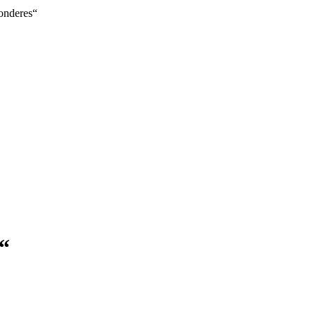
onderes“
“