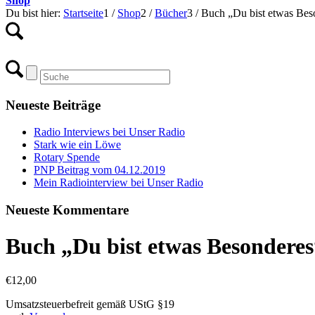
Shop
Du bist hier:
Startseite
1
/
Shop
2
/
Bücher
3
/
Buch „Du bist etwas Bes
Neueste Beiträge
Radio Interviews bei Unser Radio
Stark wie ein Löwe
Rotary Spende
PNP Beitrag vom 04.12.2019
Mein Radiointerview bei Unser Radio
Neueste Kommentare
Buch „Du bist etwas Besonderes
€
12,00
Umsatzsteuerbefreit gemäß UStG §19