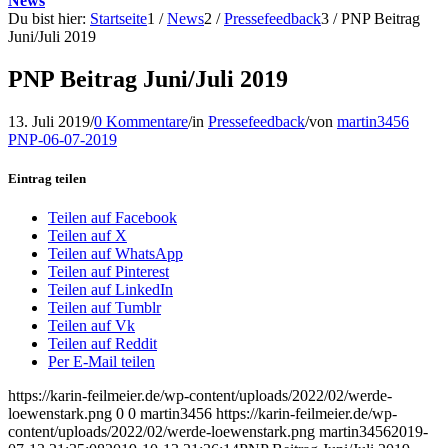
News
Du bist hier:
Startseite
1
/
News
2
/
Pressefeedback
3
/
PNP Beitrag
Juni/Juli 2019
PNP Beitrag Juni/Juli 2019
13. Juli 2019
/
0 Kommentare
/
in
Pressefeedback
/
von
martin3456
PNP-06-07-2019
Eintrag teilen
Teilen auf Facebook
Teilen auf X
Teilen auf WhatsApp
Teilen auf Pinterest
Teilen auf LinkedIn
Teilen auf Tumblr
Teilen auf Vk
Teilen auf Reddit
Per E-Mail teilen
https://karin-feilmeier.de/wp-content/uploads/2022/02/werde-
loewenstark.png
0
0
martin3456
https://karin-feilmeier.de/wp-
content/uploads/2022/02/werde-loewenstark.png
martin3456
2019-